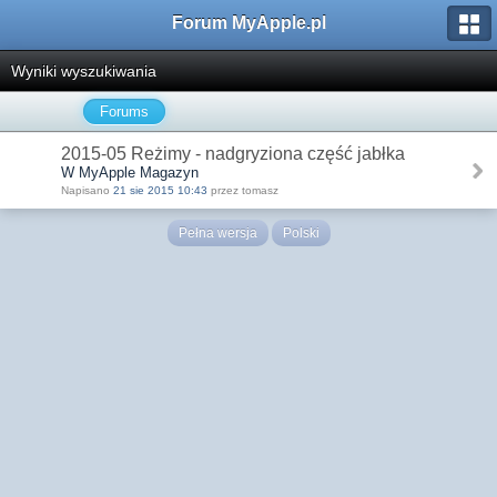
Forum MyApple.pl
Wyniki wyszukiwania
Forums
2015-05 Reżimy - nadgryziona część jabłka
W MyApple Magazyn
Napisano
21 sie 2015 10:43
przez tomasz
Pełna wersja
Polski