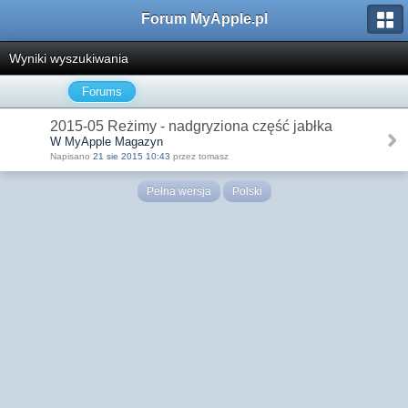
Forum MyApple.pl
Wyniki wyszukiwania
Forums
2015-05 Reżimy - nadgryziona część jabłka
W MyApple Magazyn
Napisano
21 sie 2015 10:43
przez tomasz
Pełna wersja
Polski