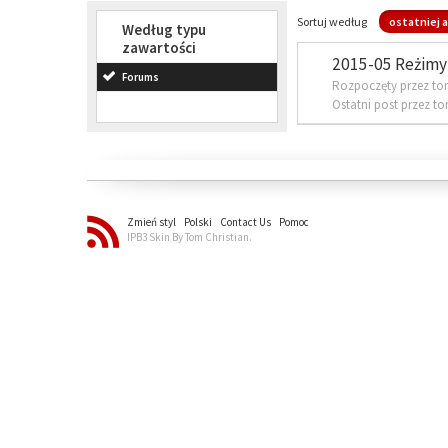
Sortuj według
ostatniej a
Według typu
zawartości
2015-05 Reżimy 
Forums
Rozpoczęty przez to
Ostatni post przez t
Zmień styl
Polski
Contact Us
Pomoc
IPB3 Skin By Tom Christian.