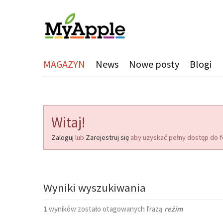
MAGAZYN
News
Nowe posty
Blogi
Witaj!
Zaloguj
lub
Zarejestruj się
aby uzyskać pełny dostęp do f
Wyniki wyszukiwania
1
wyników zostało otagowanych frazą
reżim