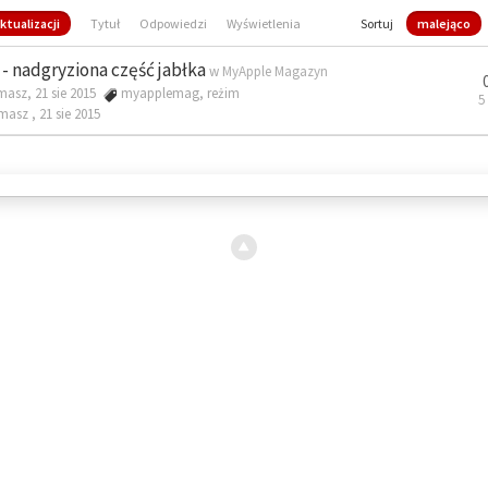
ktualizacji
Tytuł
Odpowiedzi
Wyświetlenia
Sortuj
malejąco
- nadgryziona część jabłka
w
MyApple Magazyn
masz, 21 sie 2015
myapplemag
,
reżim
5
omasz ,
21 sie 2015