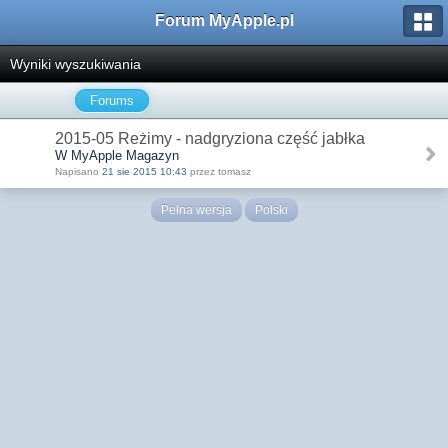
Forum MyApple.pl
Wyniki wyszukiwania
Forums
2015-05 Reżimy - nadgryziona część jabłka
W MyApple Magazyn
Napisano
21 sie 2015 10:43
przez tomasz
Pełna wersja
Polski