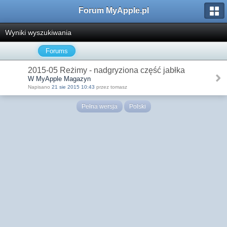
Forum MyApple.pl
Wyniki wyszukiwania
Forums
2015-05 Reżimy - nadgryziona część jabłka
W MyApple Magazyn
Napisano
21 sie 2015 10:43
przez tomasz
Pełna wersja
Polski