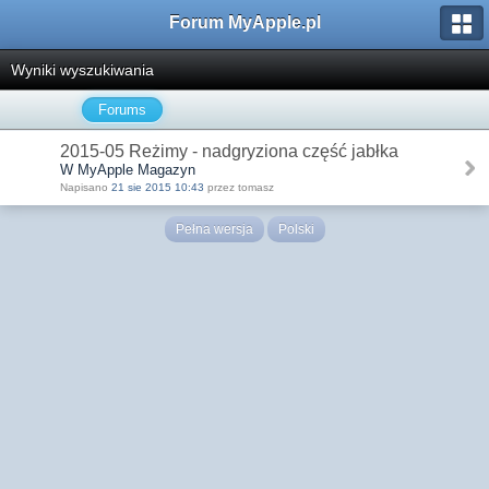
Forum MyApple.pl
Wyniki wyszukiwania
Forums
2015-05 Reżimy - nadgryziona część jabłka
W MyApple Magazyn
Napisano
21 sie 2015 10:43
przez tomasz
Pełna wersja
Polski