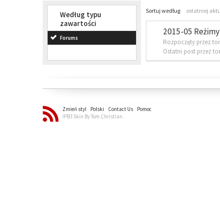
Sortuj według
ostatniej akt
Według typu
zawartości
2015-05 Reżimy 
Forums
Rozpoczęty przez to
Ostatni post przez t
Zmień styl
Polski
Contact Us
Pomoc
IPB3 Skin By Tom Christian.