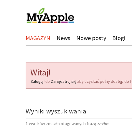
MAGAZYN
News
Nowe posty
Blogi
Witaj!
Zaloguj
lub
Zarejestruj się
aby uzyskać pełny dostęp do f
Wyniki wyszukiwania
1
wyników zostało otagowanych frazą
reżim