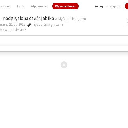
ualizacji
Tytuł
Odpowiedzi
Wyświetlenia
Sortuj
malejąco
- nadgryziona część jabłka
w
MyApple Magazyn
masz, 21 sie 2015
myapplemag
,
reżim
5
omasz ,
21 sie 2015