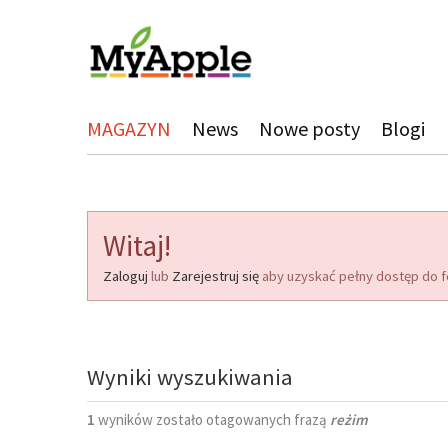
MAGAZYN
News
Nowe posty
Blogi
Witaj!
Zaloguj
lub
Zarejestruj się
aby uzyskać pełny dostęp do f
Wyniki wyszukiwania
1
wyników zostało otagowanych frazą
reżim