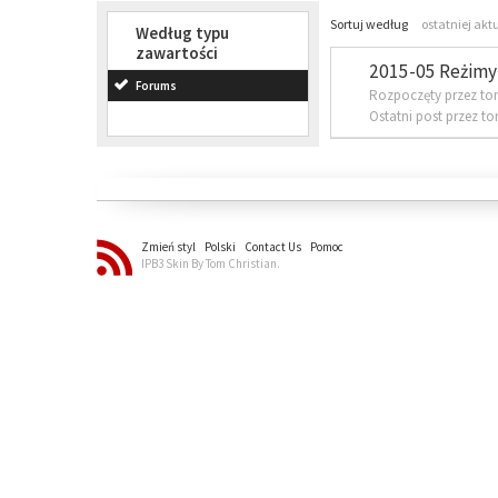
Sortuj według
ostatniej akt
Według typu
zawartości
2015-05 Reżimy 
Forums
Rozpoczęty przez to
Ostatni post przez t
Zmień styl
Polski
Contact Us
Pomoc
IPB3 Skin By Tom Christian.