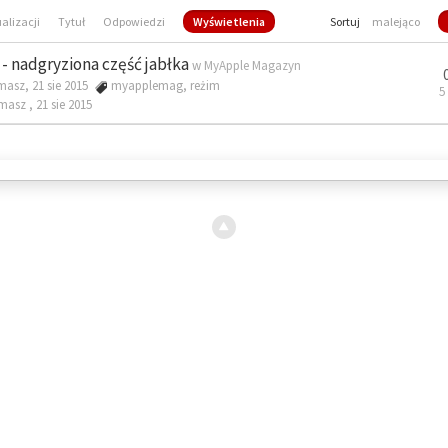
ualizacji
Tytuł
Odpowiedzi
Wyświetlenia
Sortuj
malejąco
- nadgryziona część jabłka
w
MyApple Magazyn
masz, 21 sie 2015
myapplemag
,
reżim
5
omasz ,
21 sie 2015