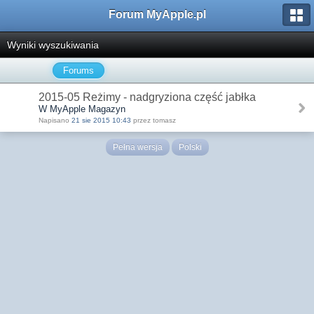
Forum MyApple.pl
Wyniki wyszukiwania
Forums
2015-05 Reżimy - nadgryziona część jabłka
W MyApple Magazyn
Napisano
21 sie 2015 10:43
przez tomasz
Pełna wersja
Polski