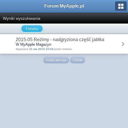
Forum MyApple.pl
Wyniki wyszukiwania
Forums
2015-05 Reżimy - nadgryziona część jabłka
W MyApple Magazyn
Napisano
21 sie 2015 10:43
przez tomasz
Pełna wersja
Polski