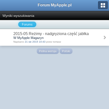
Forum MyApple.pl
Wyniki wyszukiwania
Forums
2015-05 Reżimy - nadgryziona część jabłka
W MyApple Magazyn
Napisano
21 sie 2015 10:43
przez tomasz
Pełna wersja
Polski