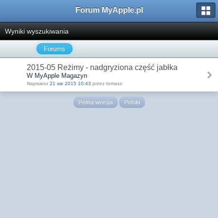
Forum MyApple.pl
Wyniki wyszukiwania
Forums
2015-05 Reżimy - nadgryziona część jabłka
W MyApple Magazyn
Napisano
21 sie 2015 10:43
przez tomasz
Pełna wersja
Polski