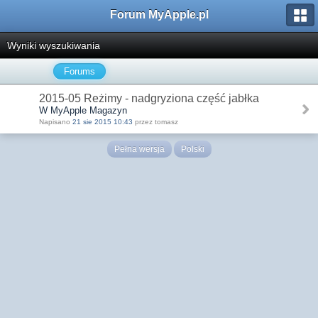
Forum MyApple.pl
Wyniki wyszukiwania
Forums
2015-05 Reżimy - nadgryziona część jabłka
W MyApple Magazyn
Napisano
21 sie 2015 10:43
przez tomasz
Pełna wersja
Polski