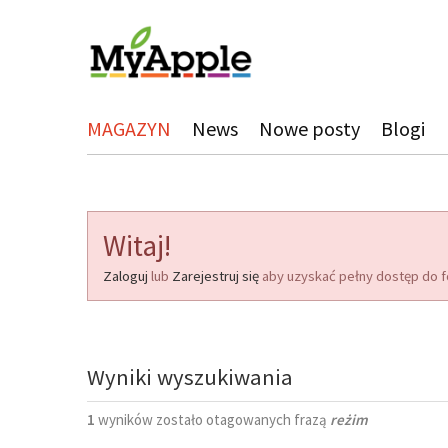
MAGAZYN
News
Nowe posty
Blogi
Witaj!
Zaloguj
lub
Zarejestruj się
aby uzyskać pełny dostęp do f
Wyniki wyszukiwania
1
wyników zostało otagowanych frazą
reżim