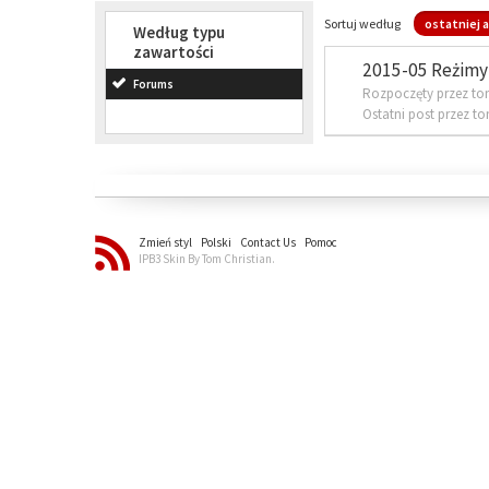
Sortuj według
ostatniej a
Według typu
zawartości
2015-05 Reżimy 
Forums
Rozpoczęty przez to
Ostatni post przez t
Zmień styl
Polski
Contact Us
Pomoc
IPB3 Skin By Tom Christian.