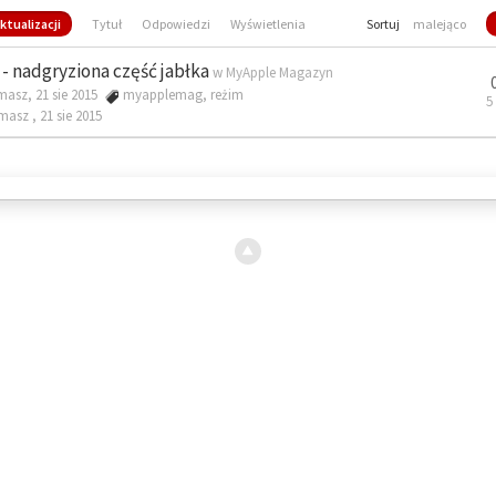
ktualizacji
Tytuł
Odpowiedzi
Wyświetlenia
Sortuj
malejąco
- nadgryziona część jabłka
w
MyApple Magazyn
masz, 21 sie 2015
myapplemag
,
reżim
5
omasz ,
21 sie 2015