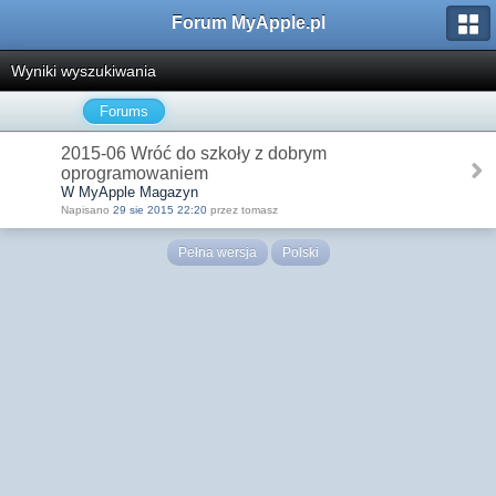
Forum MyApple.pl
Wyniki wyszukiwania
Forums
2015-06 Wróć do szkoły z dobrym
oprogramowaniem
W MyApple Magazyn
Napisano
29 sie 2015 22:20
przez tomasz
Pełna wersja
Polski