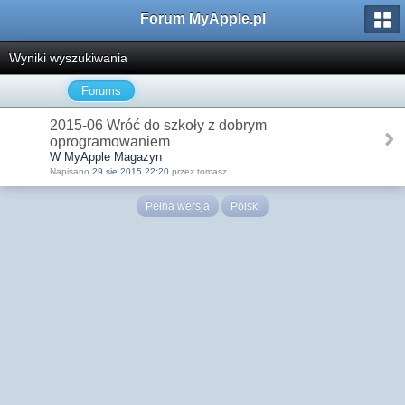
Forum MyApple.pl
Wyniki wyszukiwania
Forums
2015-06 Wróć do szkoły z dobrym
oprogramowaniem
W MyApple Magazyn
Napisano
29 sie 2015 22:20
przez tomasz
Pełna wersja
Polski