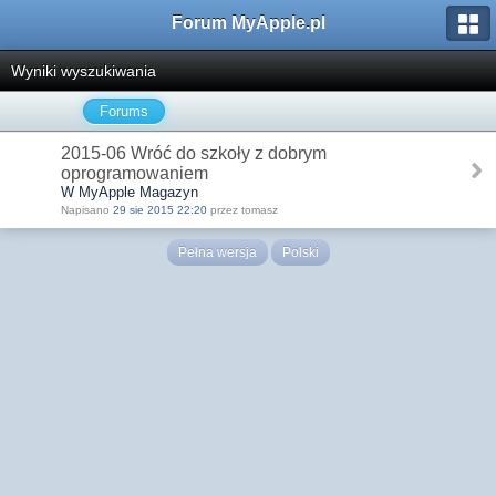
Forum MyApple.pl
Wyniki wyszukiwania
Forums
2015-06 Wróć do szkoły z dobrym
oprogramowaniem
W MyApple Magazyn
Napisano
29 sie 2015 22:20
przez tomasz
Pełna wersja
Polski