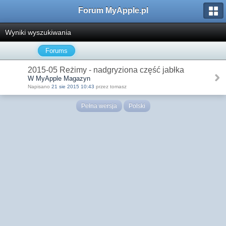
Forum MyApple.pl
Wyniki wyszukiwania
Forums
2015-05 Reżimy - nadgryziona część jabłka
W MyApple Magazyn
Napisano
21 sie 2015 10:43
przez tomasz
Pełna wersja
Polski