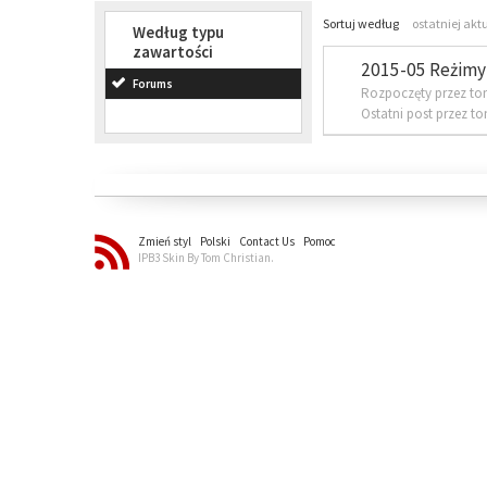
Sortuj według
ostatniej akt
Według typu
zawartości
2015-05 Reżimy 
Forums
Rozpoczęty przez to
Ostatni post przez t
Zmień styl
Polski
Contact Us
Pomoc
IPB3 Skin By Tom Christian.