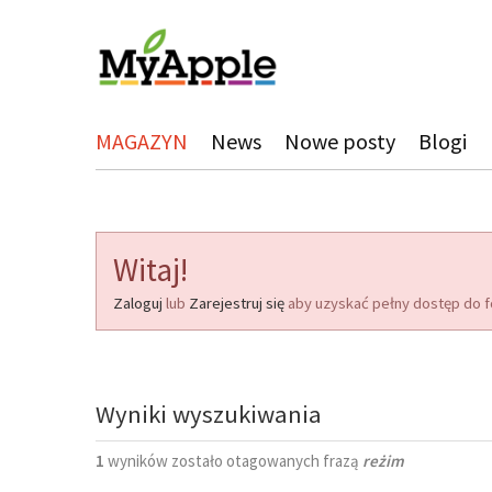
MAGAZYN
News
Nowe posty
Blogi
Witaj!
Zaloguj
lub
Zarejestruj się
aby uzyskać pełny dostęp do f
Wyniki wyszukiwania
1
wyników zostało otagowanych frazą
reżim