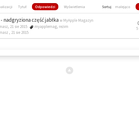
ualizacji
Tytuł
Odpowiedzi
Wyświetlenia
Sortuj
malejąco
- nadgryziona część jabłka
w
MyApple Magazyn
masz, 21 sie 2015
myapplemag
,
reżim
5
omasz ,
21 sie 2015