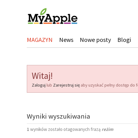
MAGAZYN
News
Nowe posty
Blogi
Witaj!
Zaloguj
lub
Zarejestruj się
aby uzyskać pełny dostęp do f
Wyniki wyszukiwania
1
wyników zostało otagowanych frazą
reżim