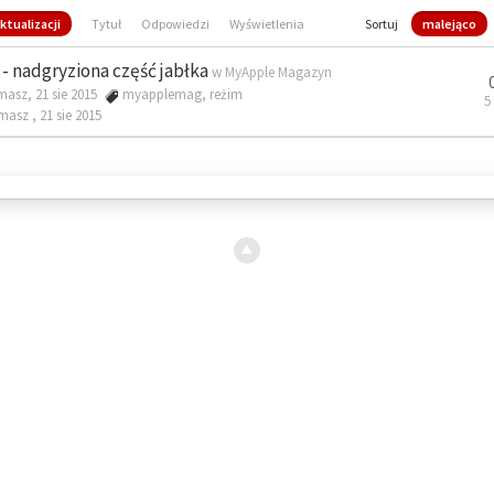
ktualizacji
Tytuł
Odpowiedzi
Wyświetlenia
Sortuj
malejąco
- nadgryziona część jabłka
w
MyApple Magazyn
masz, 21 sie 2015
myapplemag
,
reżim
5
omasz ,
21 sie 2015