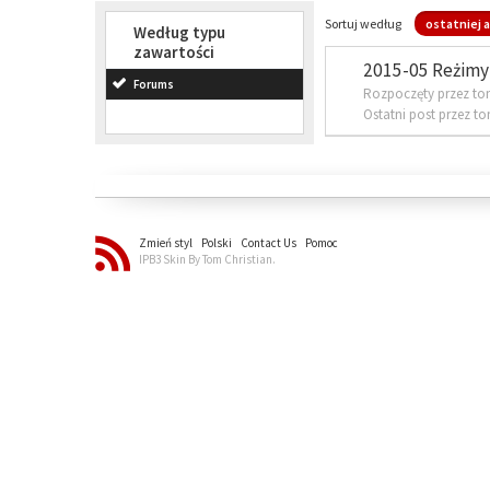
Sortuj według
ostatniej a
Według typu
zawartości
2015-05 Reżimy 
Forums
Rozpoczęty przez to
Ostatni post przez t
Zmień styl
Polski
Contact Us
Pomoc
IPB3 Skin By Tom Christian.