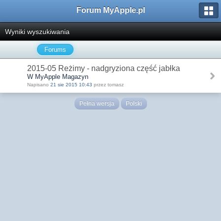
Forum MyApple.pl
Wyniki wyszukiwania
Forums
2015-05 Reżimy - nadgryziona część jabłka
W MyApple Magazyn
Napisano
21 sie 2015 10:43
przez tomasz
Pełna wersja
Polski