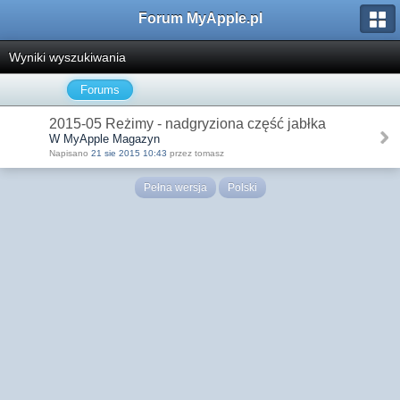
Forum MyApple.pl
Wyniki wyszukiwania
Forums
2015-05 Reżimy - nadgryziona część jabłka
W MyApple Magazyn
Napisano
21 sie 2015 10:43
przez tomasz
Pełna wersja
Polski