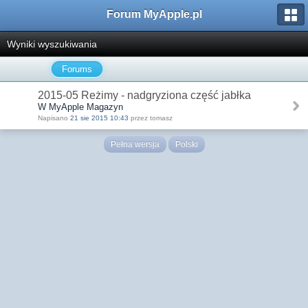
Forum MyApple.pl
Wyniki wyszukiwania
Forums
2015-05 Reżimy - nadgryziona część jabłka
W MyApple Magazyn
Napisano
21 sie 2015 10:43
przez tomasz
Pełna wersja
Polski