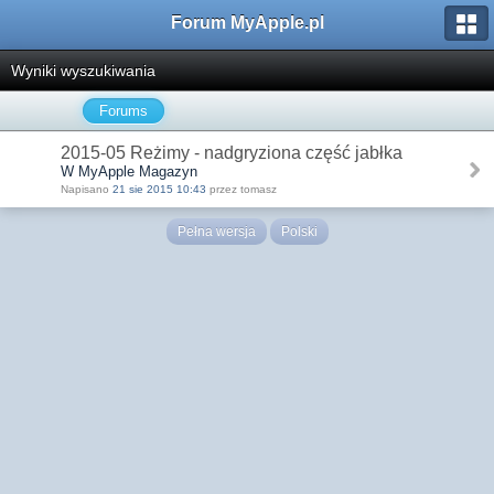
Forum MyApple.pl
Wyniki wyszukiwania
Forums
2015-05 Reżimy - nadgryziona część jabłka
W MyApple Magazyn
Napisano
21 sie 2015 10:43
przez tomasz
Pełna wersja
Polski