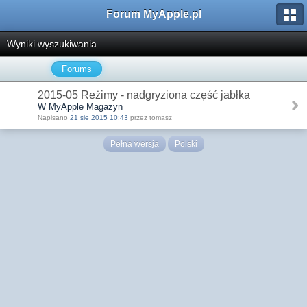
Forum MyApple.pl
Wyniki wyszukiwania
Forums
2015-05 Reżimy - nadgryziona część jabłka
W MyApple Magazyn
Napisano
21 sie 2015 10:43
przez tomasz
Pełna wersja
Polski