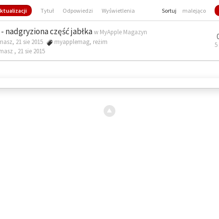
ktualizacji
Tytuł
Odpowiedzi
Wyświetlenia
Sortuj
malejąco
- nadgryziona część jabłka
w
MyApple Magazyn
masz, 21 sie 2015
myapplemag
,
reżim
5
omasz ,
21 sie 2015