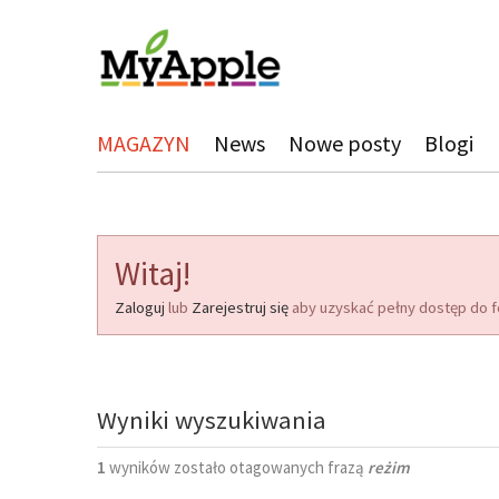
MAGAZYN
News
Nowe posty
Blogi
Witaj!
Zaloguj
lub
Zarejestruj się
aby uzyskać pełny dostęp do f
Wyniki wyszukiwania
1
wyników zostało otagowanych frazą
reżim