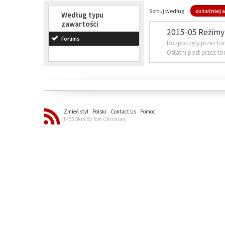
Sortuj według
ostatniej a
Według typu
zawartości
2015-05 Reżimy 
Forums
Rozpoczęty przez to
Ostatni post przez t
Zmień styl
Polski
Contact Us
Pomoc
IPB3 Skin By Tom Christian.