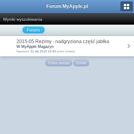
Forum MyApple.pl
Wyniki wyszukiwania
Forums
2015-05 Reżimy - nadgryziona część jabłka
W MyApple Magazyn
Napisano
21 sie 2015 10:43
przez tomasz
Pełna wersja
Polski