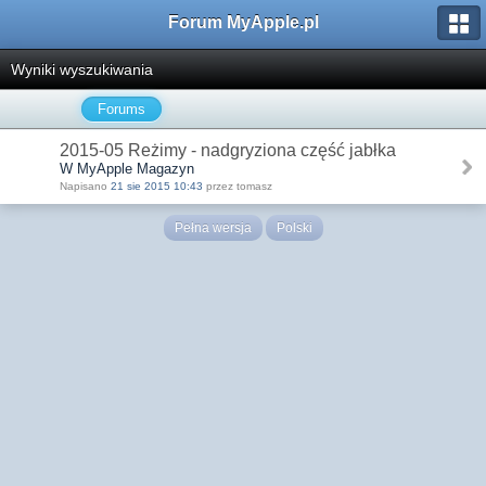
Forum MyApple.pl
Wyniki wyszukiwania
Forums
2015-05 Reżimy - nadgryziona część jabłka
W MyApple Magazyn
Napisano
21 sie 2015 10:43
przez tomasz
Pełna wersja
Polski