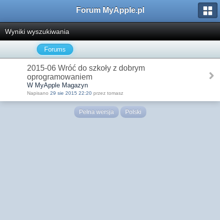
Forum MyApple.pl
Wyniki wyszukiwania
Forums
2015-06 Wróć do szkoły z dobrym
oprogramowaniem
W MyApple Magazyn
Napisano
29 sie 2015 22:20
przez tomasz
Pełna wersja
Polski