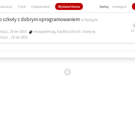
ualizacji
Tytuł
Odpowiedzi
Wyświetlenia
Sortuj
malejąco
o szkoły z dobrym oprogramowaniem
w
MyApple
12
masz, 29 sie 2015
myapplemag
,
backtoschool
i 4 więcej
omasz ,
29 sie 2015