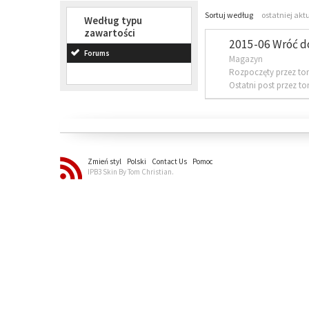
Sortuj według
ostatniej akt
Według typu
zawartości
2015-06 Wróć d
Forums
Magazyn
Rozpoczęty przez to
Ostatni post przez t
Zmień styl
Polski
Contact Us
Pomoc
IPB3 Skin By Tom Christian.