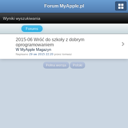
Forum MyApple.pl
Wyniki wyszukiwania
Forums
2015-06 Wróć do szkoły z dobrym
oprogramowaniem
W MyApple Magazyn
Napisano
29 sie 2015 22:20
przez tomasz
Pełna wersja
Polski