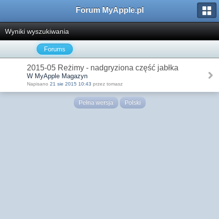
Forum MyApple.pl
Wyniki wyszukiwania
Forums
2015-05 Reżimy - nadgryziona część jabłka
W MyApple Magazyn
Napisano
21 sie 2015 10:43
przez tomasz
Pełna wersja
Polski