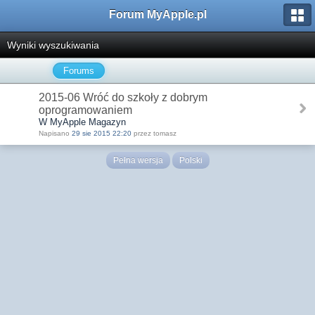
Forum MyApple.pl
Wyniki wyszukiwania
Forums
2015-06 Wróć do szkoły z dobrym
oprogramowaniem
W MyApple Magazyn
Napisano
29 sie 2015 22:20
przez tomasz
Pełna wersja
Polski