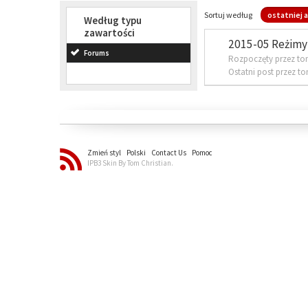
Sortuj według
ostatniej a
Według typu
zawartości
2015-05 Reżimy 
Forums
Rozpoczęty przez to
Ostatni post przez t
Zmień styl
Polski
Contact Us
Pomoc
IPB3 Skin By Tom Christian.