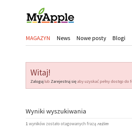
MAGAZYN
News
Nowe posty
Blogi
Witaj!
Zaloguj
lub
Zarejestruj się
aby uzyskać pełny dostęp do f
Wyniki wyszukiwania
1
wyników zostało otagowanych frazą
reżim