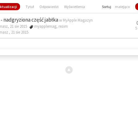
ktualizacji
Tytuł
Odpowiedzi
Wyświetlenia
Sortuj
malejąco
- nadgryziona część jabłka
w
MyApple Magazyn
masz, 21 sie 2015
myapplemag
,
reżim
5
omasz ,
21 sie 2015