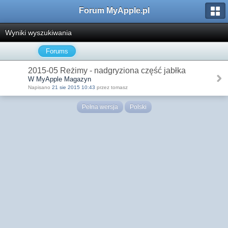
Forum MyApple.pl
Wyniki wyszukiwania
Forums
2015-05 Reżimy - nadgryziona część jabłka
W MyApple Magazyn
Napisano
21 sie 2015 10:43
przez tomasz
Pełna wersja
Polski