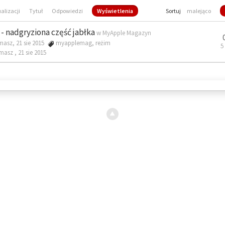
ualizacji
Tytuł
Odpowiedzi
Wyświetlenia
Sortuj
malejąco
- nadgryziona część jabłka
w
MyApple Magazyn
masz, 21 sie 2015
myapplemag
,
reżim
5
omasz ,
21 sie 2015