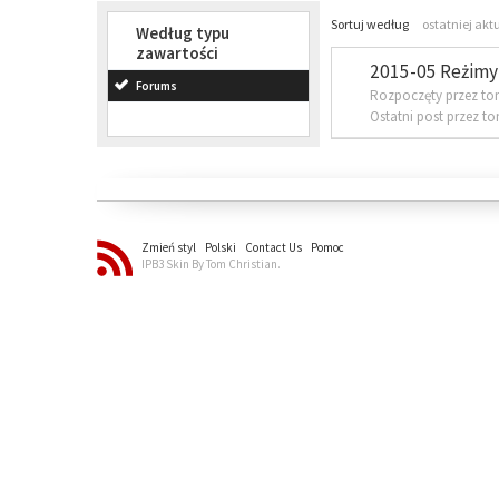
Sortuj według
ostatniej akt
Według typu
zawartości
2015-05 Reżimy 
Forums
Rozpoczęty przez to
Ostatni post przez t
Zmień styl
Polski
Contact Us
Pomoc
IPB3 Skin By Tom Christian.