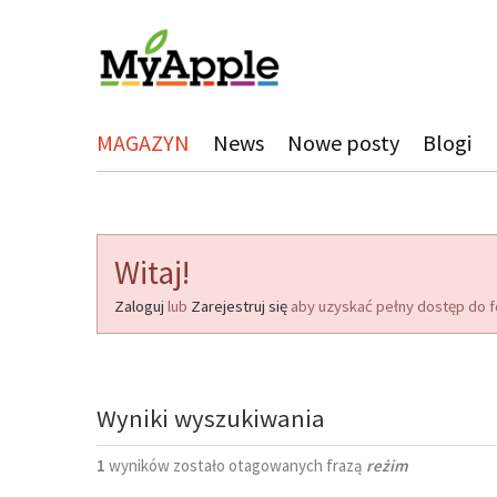
MAGAZYN
News
Nowe posty
Blogi
Witaj!
Zaloguj
lub
Zarejestruj się
aby uzyskać pełny dostęp do f
Wyniki wyszukiwania
1
wyników zostało otagowanych frazą
reżim