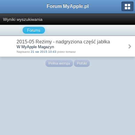
Forum MyApple.pl
Wyniki wyszukiwania
Forums
2015-05 Reżimy - nadgryziona część jabłka
W MyApple Magazyn
Napisano
21 sie 2015 10:43
przez tomasz
Pełna wersja
Polski