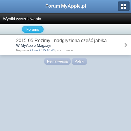
Forum MyApple.pl
Wyniki wyszukiwania
Forums
2015-05 Reżimy - nadgryziona część jabłka
W MyApple Magazyn
Napisano
21 sie 2015 10:43
przez tomasz
Pełna wersja
Polski