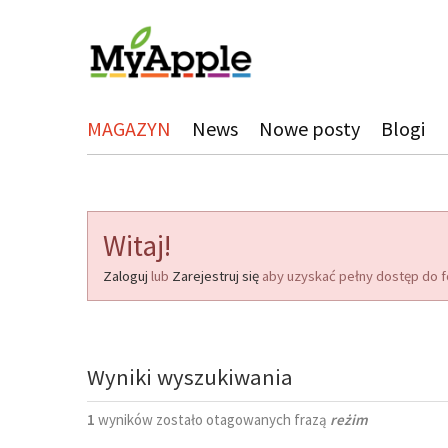
MAGAZYN
News
Nowe posty
Blogi
Witaj!
Zaloguj
lub
Zarejestruj się
aby uzyskać pełny dostęp do f
Wyniki wyszukiwania
1
wyników zostało otagowanych frazą
reżim