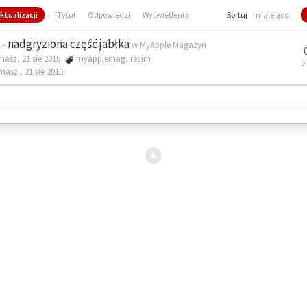
ktualizacji
Tytuł
Odpowiedzi
Wyświetlenia
Sortuj
malejąco
- nadgryziona część jabłka
w
MyApple Magazyn
masz, 21 sie 2015
myapplemag
,
reżim
5
omasz ,
21 sie 2015