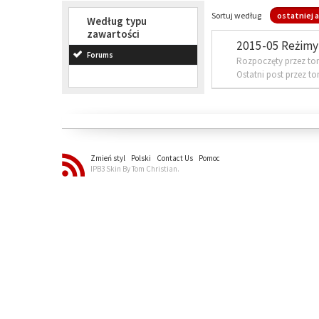
Sortuj według
ostatniej a
Według typu
zawartości
2015-05 Reżimy 
Forums
Rozpoczęty przez to
Ostatni post przez t
Zmień styl
Polski
Contact Us
Pomoc
IPB3 Skin By Tom Christian.