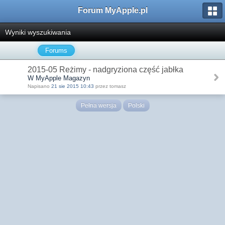
Forum MyApple.pl
Wyniki wyszukiwania
Forums
2015-05 Reżimy - nadgryziona część jabłka
W MyApple Magazyn
Napisano
21 sie 2015 10:43
przez tomasz
Pełna wersja
Polski