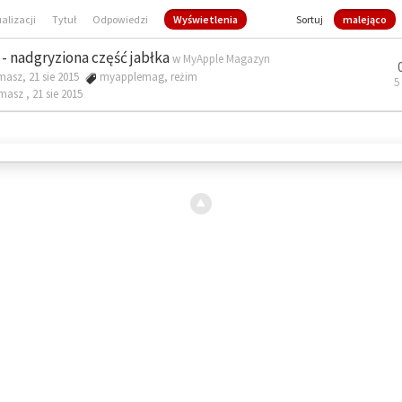
ualizacji
Tytuł
Odpowiedzi
Wyświetlenia
Sortuj
malejąco
- nadgryziona część jabłka
w
MyApple Magazyn
masz, 21 sie 2015
myapplemag
,
reżim
5
omasz ,
21 sie 2015