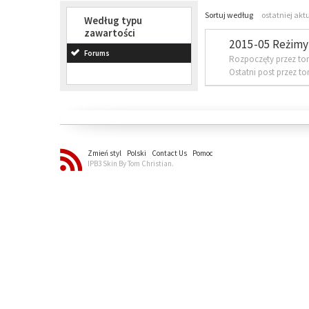
Sortuj według
ostatniej akt
Według typu
zawartości
2015-05 Reżimy 
Forums
Rozpoczęty przez to
Ostatni post przez t
Zmień styl
Polski
Contact Us
Pomoc
IPB3 Skin By Tom Christian.