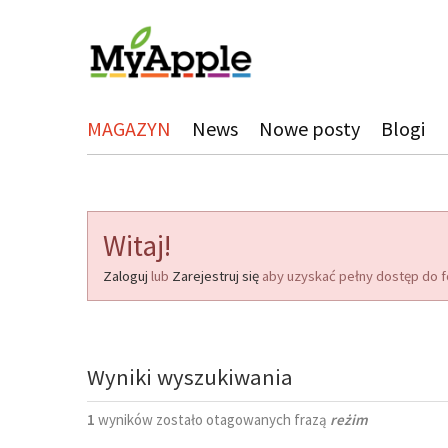
MAGAZYN
News
Nowe posty
Blogi
Witaj!
Zaloguj
lub
Zarejestruj się
aby uzyskać pełny dostęp do f
Wyniki wyszukiwania
1
wyników zostało otagowanych frazą
reżim