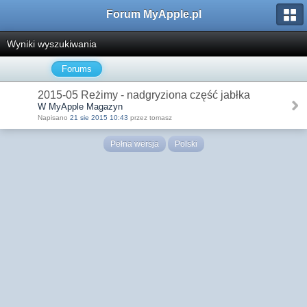
Forum MyApple.pl
Wyniki wyszukiwania
Forums
2015-05 Reżimy - nadgryziona część jabłka
W MyApple Magazyn
Napisano
21 sie 2015 10:43
przez tomasz
Pełna wersja
Polski