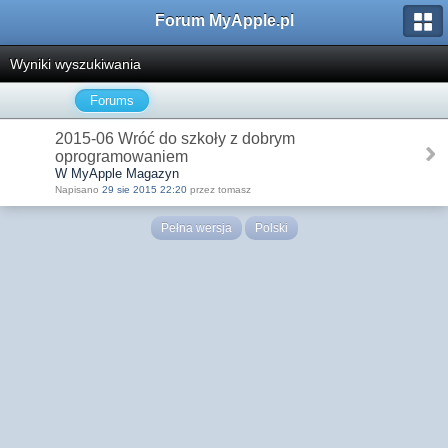
Forum MyApple.pl
Wyniki wyszukiwania
Forums
2015-06 Wróć do szkoły z dobrym
oprogramowaniem
W MyApple Magazyn
Napisano
29 sie 2015 22:20
przez tomasz
Pełna wersja
Polski