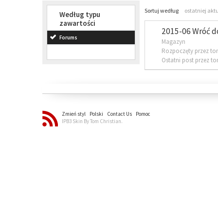
Sortuj według
ostatniej akt
Według typu
zawartości
2015-06 Wróć d
Forums
Magazyn
Rozpoczęty przez to
Ostatni post przez t
Zmień styl
Polski
Contact Us
Pomoc
IPB3 Skin By Tom Christian.