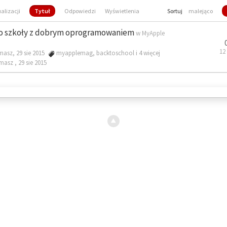
ualizacji
Tytuł
Odpowiedzi
Wyświetlenia
Sortuj
malejąco
o szkoły z dobrym oprogramowaniem
w
MyApple
12
masz, 29 sie 2015
myapplemag
,
backtoschool
i 4 więcej
omasz ,
29 sie 2015