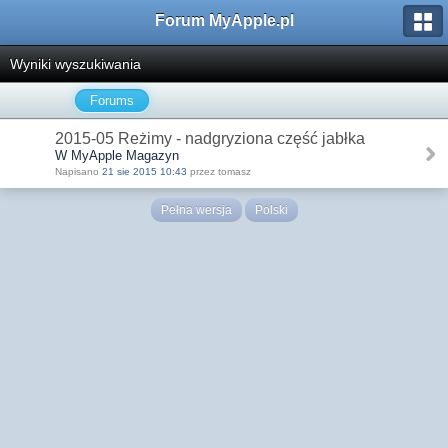
Forum MyApple.pl
Wyniki wyszukiwania
Forums
2015-05 Reżimy - nadgryziona część jabłka
W MyApple Magazyn
Napisano
21 sie 2015 10:43
przez tomasz
Pełna wersja
Polski