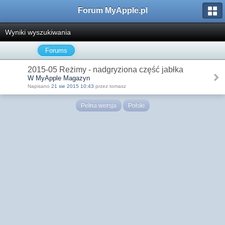
Forum MyApple.pl
Wyniki wyszukiwania
Forums
2015-05 Reżimy - nadgryziona część jabłka
W MyApple Magazyn
Napisano
21 sie 2015 10:43
przez tomasz
Pełna wersja
Polski