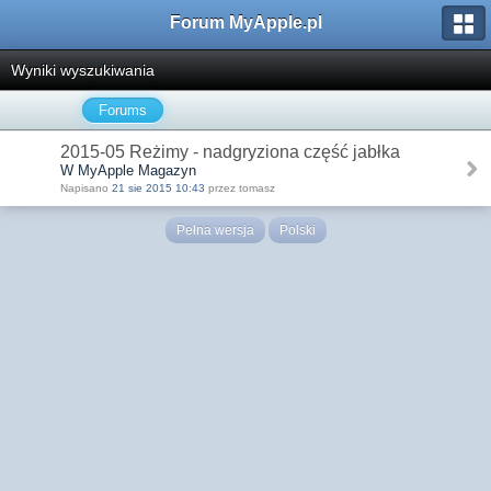
Forum MyApple.pl
Wyniki wyszukiwania
Forums
2015-05 Reżimy - nadgryziona część jabłka
W MyApple Magazyn
Napisano
21 sie 2015 10:43
przez tomasz
Pełna wersja
Polski