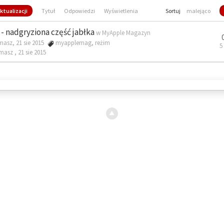
ktualizacji
Tytuł
Odpowiedzi
Wyświetlenia
Sortuj
malejąco
- nadgryziona część jabłka
w
MyApple Magazyn
masz, 21 sie 2015
myapplemag
,
reżim
5
omasz ,
21 sie 2015