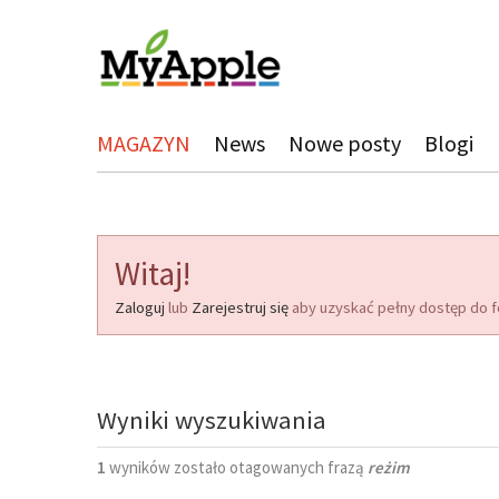
MAGAZYN
News
Nowe posty
Blogi
Witaj!
Zaloguj
lub
Zarejestruj się
aby uzyskać pełny dostęp do f
Wyniki wyszukiwania
1
wyników zostało otagowanych frazą
reżim