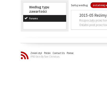
Sortuj według
ostatniej a
Według typu
zawartości
2015-05 Reżimy 
Forums
Rozpoczęty przez to
Ostatni post przez t
Zmień styl
Polski
Contact Us
Pomoc
IPB3 Skin By Tom Christian.