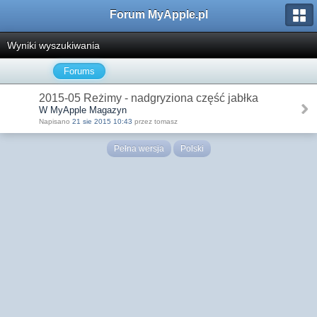
Forum MyApple.pl
Wyniki wyszukiwania
Forums
2015-05 Reżimy - nadgryziona część jabłka
W MyApple Magazyn
Napisano
21 sie 2015 10:43
przez tomasz
Pełna wersja
Polski