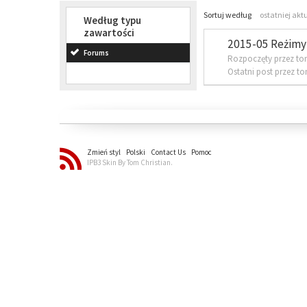
Sortuj według
ostatniej akt
Według typu
zawartości
2015-05 Reżimy 
Forums
Rozpoczęty przez to
Ostatni post przez t
Zmień styl
Polski
Contact Us
Pomoc
IPB3 Skin By Tom Christian.