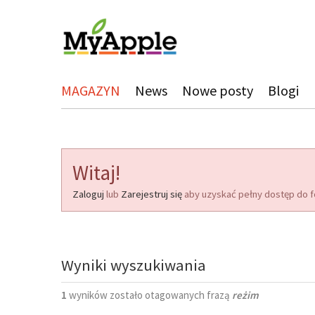
MAGAZYN
News
Nowe posty
Blogi
Witaj!
Zaloguj
lub
Zarejestruj się
aby uzyskać pełny dostęp do f
Wyniki wyszukiwania
1
wyników zostało otagowanych frazą
reżim