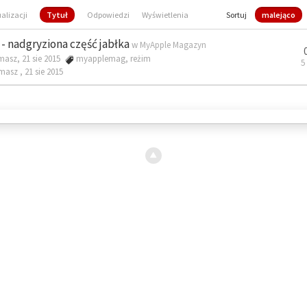
ualizacji
Tytuł
Odpowiedzi
Wyświetlenia
Sortuj
malejąco
- nadgryziona część jabłka
w
MyApple Magazyn
masz, 21 sie 2015
myapplemag
,
reżim
5
omasz ,
21 sie 2015